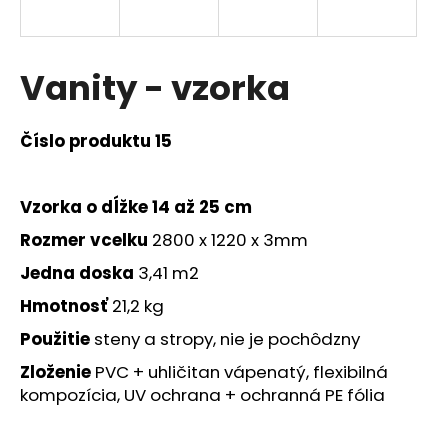
á
j
s
Vanity - vzorka
ť
?
Číslo produktu 15
Vzorka o dĺžke 14 až 25 cm
HĽADAŤ
Rozmer
vcelku
2800 x 1220 x 3mm
Jedna doska
3,41 m2
Hmotnosť
21,2 kg
O
Použitie
steny a stropy, nie je pochôdzny
d
p
Zloženie
PVC +
uhličitan vápenatý, flexibilná
o
kompozícia, UV ochrana + ochranná PE fólia
r
ú