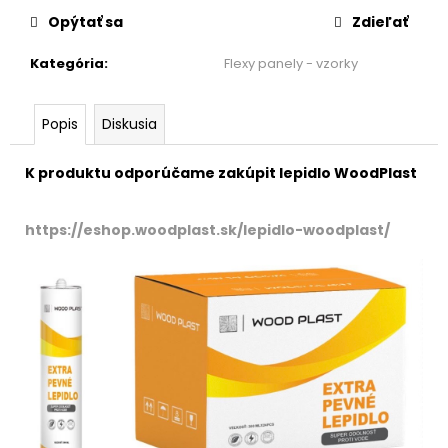
cena:
Opýtať sa
Zdieľať
Kategória
:
Flexy panely - vzorky
Popis
Diskusia
K produktu odporúčame zakúpit lepidlo WoodPlast
https://eshop.woodplast.sk/lepidlo-woodplast/