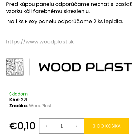
č
Pred kúpou panelu odporúčame nechať si zaslať
a
vzorku kôli farebnému skresleniu.
m
e
Na 1 ks Flexy panelu odporúčame 2 ks lepidla.
TELESKOPICKÝ
https://www.woodplast.sk
TERČ
60-
140MM
€2,90
Skladom
Kód:
321
Značka:
WoodPlast
€0,10
DO KOŠÍKA
Jednotková