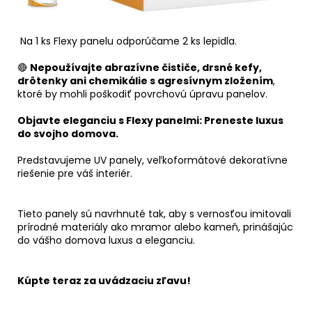
Na 1 ks Flexy panelu odporúčame 2 ks lepidla.
🔴
Nepoužívajte abrazívne čističe, drsné kefy,
drôtenky ani chemikálie s agresívnym zložením
,
ktoré by mohli poškodiť povrchovú úpravu panelov.
Objavte eleganciu s Flexy panelmi: Preneste luxus
do svojho domova.
Predstavujeme UV panely, veľkoformátové dekoratívne
riešenie pre váš interiér.
Tieto panely sú navrhnuté tak, aby s vernosťou imitovali
prírodné materiály ako mramor alebo kameň, prinášajúc
do vášho domova luxus a eleganciu.
Kúpte teraz za uvádzaciu zľavu!