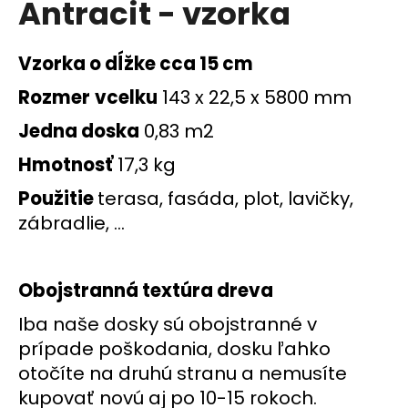
Antracit - vzorka
á
j
Vzorka o dĺžke cca 15 cm
s
ť
Rozmer
vcelku
143 x 22,5 x 5800 mm
?
Jedna doska
0,83 m2
Hmotnosť
17,3 kg
Použitie
terasa, fasáda, plot, lavičky,
HĽADAŤ
zábradlie, ...
Obojstranná textúra dreva
O
d
Iba naše dosky sú obojstranné v
p
prípade poškodania, dosku ľahko
o
r
otočíte na druhú stranu a nemusíte
ú
kupovať novú aj po 10-15 rokoch.