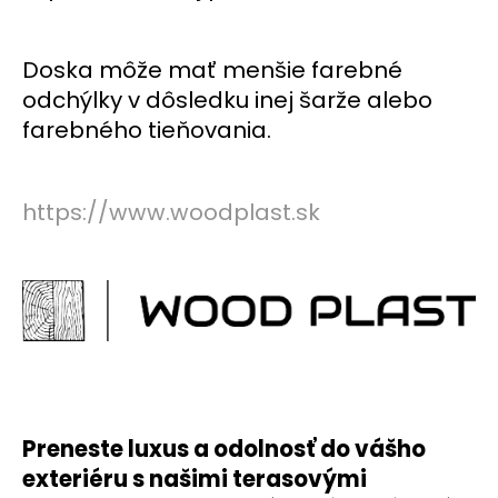
č
a
m
Doska môže mať menšie farebné
e
odchýlky v dôsledku inej šarže alebo
farebného tieňovania.
LAMELOVA
FASADA
DUB
-
https://www.woodplast.sk
VZORKA
€0,10
Preneste luxus a odolnosť do vášho
exteriéru s našimi terasovými