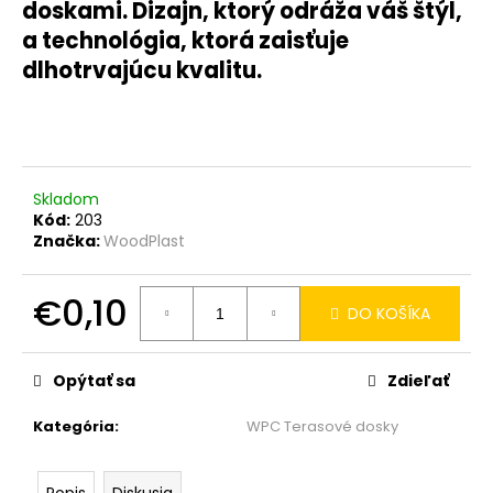
doskami.
Dizajn, ktorý odráža váš štýl,
a technológia, ktorá zaisťuje
dlhotrvajúcu kvalitu.
Skladom
Kód:
203
Značka:
WoodPlast
€0,10
DO KOŠÍKA
Jednotková
cena:
Opýtať sa
Zdieľať
Kategória
:
WPC Terasové dosky