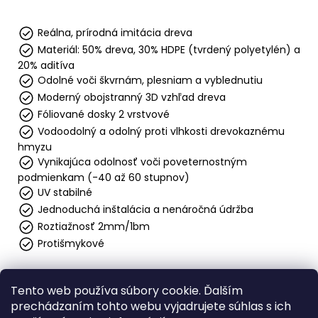
Reálna, prírodná imitácia dreva
Materiál: 50% dreva, 30% HDPE (tvrdený polyetylén) a
20% aditíva
Odolné voči škvrnám, plesniam a vyblednutiu
Moderný obojstranný 3D vzhľad dreva
Fóliované dosky 2 vrstvové
Vodoodolný a odolný proti vlhkosti drevokaznému
hmyzu
Vynikajúca odolnosť voči poveternostným
podmienkam (-40 až 60 stupnov)
UV stabilné
Jednoduchá inštalácia a nenáročná údržba
Roztiažnosť 2mm/1bm
Protišmykové
Z
Tento web používa súbory cookie. Ďalším
á
prechádzaním tohto webu vyjadrujete súhlas s ich
Obchodné podmienky
Ochrana osobných údajov