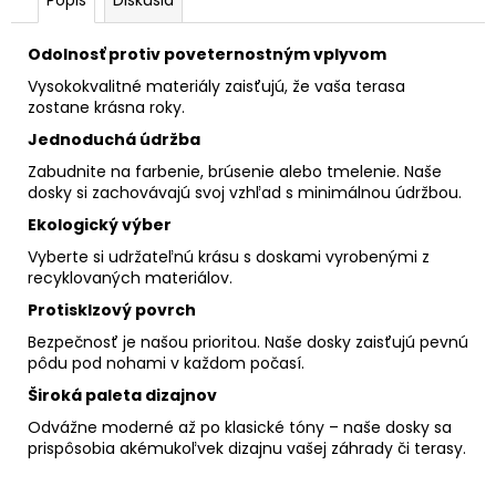
Popis
Diskusia
Odolnosť protiv poveternostným vplyvom
Vysokokvalitné materiály zaisťujú, že vaša terasa
zostane krásna roky.
Jednoduchá údržba
Zabudnite na farbenie, brúsenie alebo tmelenie. Naše
dosky si zachovávajú svoj vzhľad s minimálnou údržbou.
Ekologický výber
Vyberte si udržateľnú krásu s doskami vyrobenými z
recyklovaných materiálov.
Protisklzový povrch
Bezpečnosť je našou prioritou. Naše dosky zaisťujú pevnú
pôdu pod nohami v každom počasí.
Široká paleta dizajnov
Odvážne moderné až po klasické tóny – naše dosky sa
prispôsobia akémukoľvek dizajnu vašej záhrady či terasy.