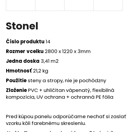
á
j
s
Stonel
ť
?
Číslo produktu
14
Rozmer
vcelku
2800 x 1220 x 3mm
Jedna doska
3,41 m2
HĽADAŤ
Hmotnosť
21,2 kg
Použitie
steny a stropy, nie je pochôdzny
Zloženie
PVC +
uhličitan vápenatý, flexibilná
O
kompozícia,
UV ochrana + ochranná PE fólia
d
p
o
Pred kúpou panelu odporúčame nechať si zaslať
r
vzorku kôli farebnému skresleniu.
ú