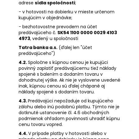
adrese
sídla spoločnosti
;
- v hotovosti na dobierku v mieste určenom
kupujúcim v objednávke;
- bezhotovostne prevodem na účet
predávajúceho č.
SK54 1100 0000 0029 4103
4973
, vedený u spoločnosti
Tatra banka a.s.
(ďalej len "účet
predávajúceho")
4.2.
Spoločne s kúpnou cenou je kupujúci
povinný zaplatiť predávajúcemu tiež náklady
spojené s balením a dodaním tovaru v
dohodnutej výške. Ak nie je vyslovene uvedené
inak, kúpnou cenou sú ďalej chápané aj
náklady spojené s dodaním tovaru.
4.3.
Predávajúci nepožaduje od kupujúceho
zálohu alebo inú podobnú platbu. Týmto nie je
dotknuté ustanovenie čl. 4.6 obchodných
podmienok ohľadom povinnosti uhradiť kúpnu
cenu tovaru vopred.
4.4.
V prípade platby v hotovosti alebo v