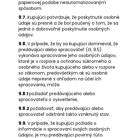
papierovej podobe neautomatizovaným
spôsobom.
9.7.
Kupujúci potvrdzuje, že poskytnuté osobné
údaje sú presné a že bol poučený o tom, že sa
jedná o dobrovoľné poskytnutie osobných
údajov.
9.8.
V prípade, že by sa kupujúci domnieval, že
predávajúci alebo spracovateľ (čl. 9.5)
vykonáva spracovanie jeho osobných údajov,
ktoré je v rozpore s ochranou súkromého a
osobného života kupujúceho alebo v rozpore
so zákonom, predovšetkým ak sú osobné
údaje nepresné s ohľadom na účel ich
spracovania, môže:
9.8.1
požiadať predávajúceho alebo
spracovateľa o vysvetlenie,
9.8.2
požadovať, aby predávajúci alebo
spracovateľ odstránil takto vzniknutý stav.
9.9.
V prípade, že kupujúci požiada o
informácie o spracovaní svojich osobných
údajov, je mu predávajúci povinný túto