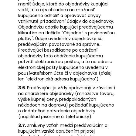
meniť údaje, ktoré do objednávky kupujúci
vložil, a to aj s ohľadom na možnosť
kupujúceho odhaliť a opravovať chyby
vzniknuté pri zadávaní údajov do objednávky.
Objednávku odošle kupujúci predávajúcemu
kliknutím na tlačidlo "Objednať s povinnosťou
platby". Údaje uvedené v objednávke sú
predávajúcim považované za správne.
Predávajúci bezodkladne po obdržaní
objednávky toto obdržanie kupujúcemu
potvrdí elektronickou poštou, a to na adresu
elektronickej pošty kupujúceho uvedenú v
používateľskom účte či v objednávke (ďalej
len "elektronická adresa kupujúceho").
3.6.
Predávajúci je vždy oprávnený v závislosti
na charaktere objednávky (množstve tovaru,
výške kúpnej ceny, predpokladaných
nákladoch na dopravu) požiadať kupujúceho
o dodatočné potvrdenie objednávky
(napríklad písomne či telefonicky).
3.7.
Zmluvný vzťah medzi predávajúcim a
kupujúcim vzniká doručením prijatej