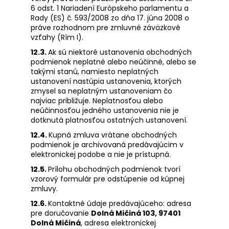
6 odst. 1 Nariadení Európskeho parlamentu a
Rady (ES) č. 593/2008 zo dňa 17. júna 2008 o
práve rozhodnom pre zmluvné záväzkové
vzťahy (Rím I).
12.3.
Ak sú niektoré ustanovenia obchodných
podmienok neplatné alebo neúčinné, alebo se
takými stanú, namiesto neplatných
ustanovení nastúpia ustanovenia, ktorých
zmysel sa neplatným ustanoveniam čo
najviac približuje. Neplatnosťou alebo
neúčinnosťou jedného ustanovenia nie je
dotknutá platnosťou ostatných ustanovení.
12.4.
Kupná zmluva vrátane obchodných
podmienok je archivovaná predávajúcim v
elektronickej podobe a nie je prístupná.
12.5.
Prílohu obchodných podmienok tvorí
vzorový formulár pre odstúpenie od kúpnej
zmluvy.
12.6.
Kontaktné údaje predávajúceho: adresa
pre doručovanie
Dolná Mičiná 103, 97401
Dolná Mičiná
, adresa elektronickej