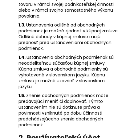
č
tovaru v rámci svojej podnikateľskej činnosti
a
alebo v rámci svojho samostatného výkonu
m
povolania.
e
1.3.
Ustanovenia odlišné od obchodných
podmienok je možné zjednať v kúpnej zmluve.
Odlišné dohody v kúpnej zmluve majú
TERASOVÁ
prednosť pred ustanoveniami obchodných
DOSKA
podmienok.
DUB
-
1.4.
Ustanovenia obchodných podmienok sú
VZORKA
neoddeliteľnou súčasťou kúpnej zmluvy.
€0,10
Kúpna zmluva a obchodné podmienky sú
vyhotovené v slovenskom jazyku. Kúpnu
zmluvu je možné uzavrieť v slovenskom
jazyku.
1.5.
Znenie obchodných podmienok môže
predávajúci meniť či doplňovať. Týmto
ustanovením nie sú dotknuté práva a
povinnosti vzniknuté po dobu účinnosti
predchádzajúceho znenia obchodných
podmienok.
2. Používateľský účet