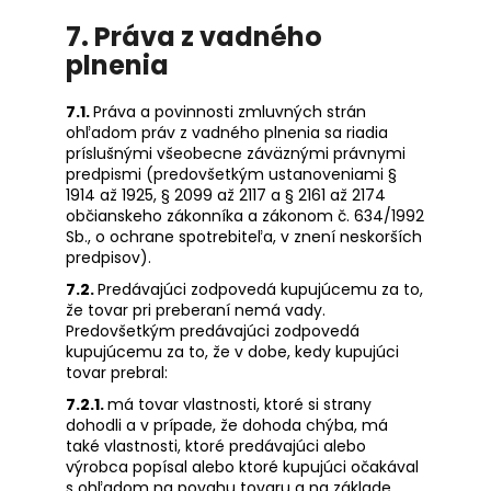
7. Práva z vadného
plnenia
7.1.
Práva a povinnosti zmluvných strán
ohľadom práv z vadného plnenia sa riadia
príslušnými všeobecne záväznými právnymi
predpismi (predovšetkým ustanoveniami §
1914 až 1925, § 2099 až 2117 a § 2161 až 2174
občianskeho zákonníka a zákonom č. 634/1992
Sb., o ochrane spotrebiteľa, v znení neskorších
predpisov).
7.2.
Predávajúci zodpovedá kupujúcemu za to,
že tovar pri preberaní nemá vady.
Predovšetkým predávajúci zodpovedá
kupujúcemu za to, že v dobe, kedy kupujúci
tovar prebral:
7.2.1.
má tovar vlastnosti, ktoré si strany
dohodli a v prípade, že dohoda chýba, má
také vlastnosti, ktoré predávajúci alebo
výrobca popísal alebo ktoré kupujúci očakával
s ohľadom na povahu tovaru a na základe