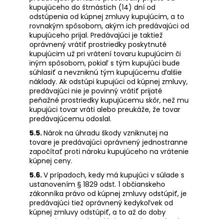
kupujúceho do štrnástich (14) dní od
odstúpenia od kúpnej zmluvy kupujúcim, a to
rovnakým spôsobom, akým ich predávajúci od
kupujúceho prijal. Predávajúci je taktiež
oprávnený vrátiť prostriedky poskytnuté
kupujúcim už pri vrátení tovaru kupujúcim či
iným spôsobom, pokiaľ s tým kupujúci bude
súhlasiť a nevzniknú tým kupujúcemu ďalšie
náklady. Ak odstúpi kupujúci od kúpnej zmluvy,
predávajúci nie je povinný vrátiť prijaté
peňažné prostriedky kupujúcemu skôr, než mu
kupujúci tovar vráti alebo preukáže, že tovar
predávajúcemu odoslal.
5.5.
Nárok na úhradu škody vzniknutej na
tovare je predávajúci oprávnený jednostranne
započítať proti nároku kupujúceho na vrátenie
kúpnej ceny.
5.6.
V prípadoch, kedy má kupujúci v súlade s
ustanovením § 1829 odst. 1 občianskeho
zákonníka právo od kúpnej zmluvy odstúpiť, je
predávajúci tiež oprávnený kedykoľvek od
kúpnej zmluvy odstúpiť, a to až do doby