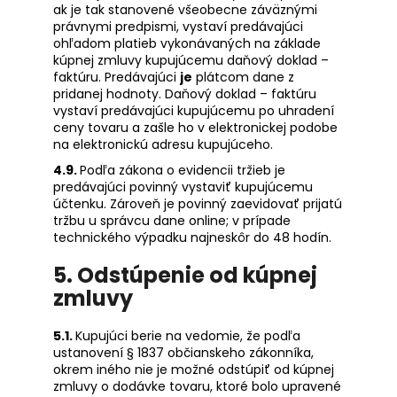
ak je tak stanovené všeobecne záväznými
právnymi predpismi, vystaví predávajúci
ohľadom platieb vykonávaných na základe
kúpnej zmluvy kupujúcemu daňový doklad –
faktúru. Predávajúci
je
plátcom dane z
pridanej hodnoty. Daňový doklad – faktúru
vystaví predávajúci kupujúcemu po uhradení
ceny tovaru a zašle ho v elektronickej podobe
na elektronickú adresu kupujúceho.
4.9.
Podľa zákona o evidencii tržieb je
predávajúci povinný vystaviť kupujúcemu
účtenku. Zároveň je povinný zaevidovať prijatú
tržbu u správcu dane online; v prípade
technického výpadku najneskôr do 48 hodín.
5. Odstúpenie od kúpnej
zmluvy
5.1.
Kupujúci berie na vedomie, že podľa
ustanovení § 1837 občianskeho zákonníka,
okrem iného nie je možné odstúpiť od kúpnej
zmluvy o dodávke tovaru, ktoré bolo upravené