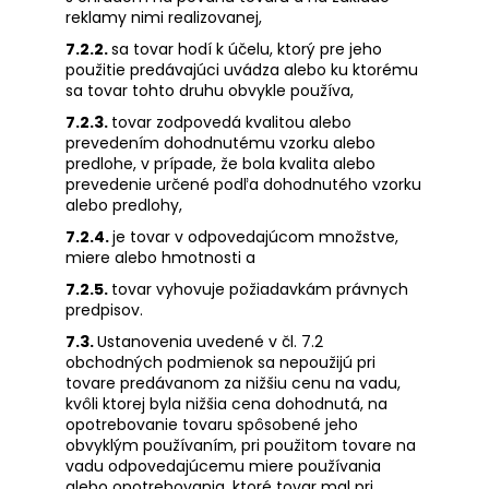
reklamy nimi realizovanej,
7.2.2.
sa tovar hodí k účelu, ktorý pre jeho
použitie predávajúci uvádza alebo ku ktorému
sa tovar tohto druhu obvykle používa,
7.2.3.
tovar zodpovedá kvalitou alebo
prevedením dohodnutému vzorku alebo
predlohe, v prípade, že bola kvalita alebo
prevedenie určené podľa dohodnutého vzorku
alebo predlohy,
7.2.4.
je tovar v odpovedajúcom množstve,
miere alebo hmotnosti a
7.2.5.
tovar vyhovuje požiadavkám právnych
predpisov.
7.3.
Ustanovenia uvedené v čl. 7.2
obchodných podmienok sa nepoužijú pri
tovare predávanom za nižšiu cenu na vadu,
kvôli ktorej byla nižšia cena dohodnutá, na
opotrebovanie tovaru spôsobené jeho
obvyklým používaním, pri použitom tovare na
vadu odpovedajúcemu miere používania
alebo opotrebovania, ktoré tovar mal pri