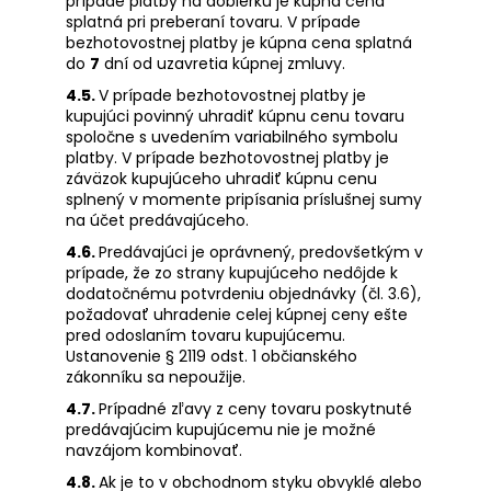
prípade platby na dobierku je kúpna cena
splatná pri preberaní tovaru. V prípade
bezhotovostnej platby je kúpna cena splatná
do
7
dní od uzavretia kúpnej zmluvy.
4.5.
V prípade bezhotovostnej platby je
kupujúci povinný uhradiť kúpnu cenu tovaru
spoločne s uvedením variabilného symbolu
platby. V prípade bezhotovostnej platby je
záväzok kupujúceho uhradiť kúpnu cenu
splnený v momente pripísania príslušnej sumy
na účet predávajúceho.
4.6.
Predávajúci je oprávnený, predovšetkým v
prípade, že zo strany kupujúceho nedôjde k
dodatočnému potvrdeniu objednávky (čl. 3.6),
požadovať uhradenie celej kúpnej ceny ešte
pred odoslaním tovaru kupujúcemu.
Ustanovenie § 2119 odst. 1 občianského
zákonníku sa nepoužije.
4.7.
Prípadné zľavy z ceny tovaru poskytnuté
predávajúcim kupujúcemu nie je možné
navzájom kombinovať.
4.8.
Ak je to v obchodnom styku obvyklé alebo