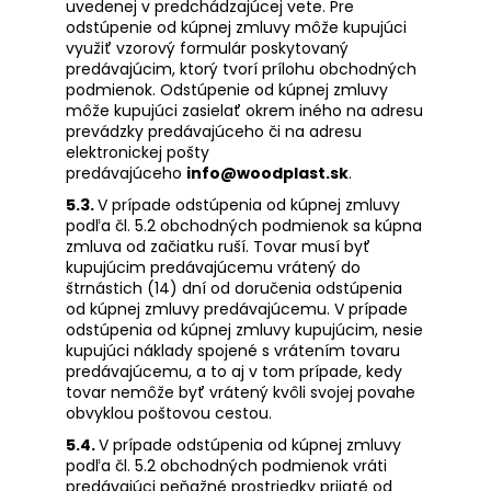
uvedenej v predchádzajúcej vete. Pre
odstúpenie od kúpnej zmluvy môže kupujúci
využiť vzorový formulár poskytovaný
predávajúcim, ktorý tvorí prílohu obchodných
podmienok. Odstúpenie od kúpnej zmluvy
môže kupujúci zasielať okrem iného na adresu
prevádzky predávajúceho či na adresu
elektronickej pošty
predávajúceho
info@woodplast.sk
.
5.3.
V prípade odstúpenia od kúpnej zmluvy
podľa čl. 5.2 obchodných podmienok sa kúpna
zmluva od začiatku ruší. Tovar musí byť
kupujúcim predávajúcemu vrátený do
štrnástich (14) dní od doručenia odstúpenia
od kúpnej zmluvy predávajúcemu. V prípade
odstúpenia od kúpnej zmluvy kupujúcim, nesie
kupujúci náklady spojené s vrátením tovaru
predávajúcemu, a to aj v tom prípade, kedy
tovar nemôže byť vrátený kvôli svojej povahe
obvyklou poštovou cestou.
5.4.
V prípade odstúpenia od kúpnej zmluvy
podľa čl. 5.2 obchodných podmienok vráti
predávajúci peňažné prostriedky prijaté od