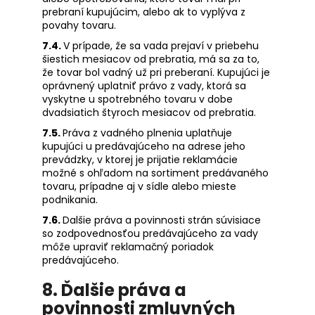
prebraní kupujúcim, alebo ak to vyplýva z
povahy tovaru.
7.4.
V prípade, že sa vada prejaví v priebehu
šiestich mesiacov od prebratia, má sa za to,
že tovar bol vadný už pri preberaní. Kupujúci je
oprávnený uplatniť právo z vady, ktorá sa
vyskytne u spotrebného tovaru v dobe
dvadsiatich štyroch mesiacov od prebratia.
7.5.
Práva z vadného plnenia uplatňuje
kupujúci u predávajúceho na adrese jeho
prevádzky, v ktorej je prijatie reklamácie
možné s ohľadom na sortiment predávaného
tovaru, prípadne aj v sídle alebo mieste
podnikania.
7.6.
Dalšie práva a povinnosti strán súvisiace
so zodpovednosťou predávajúceho za vady
môže upraviť reklamačný poriadok
predávajúceho.
8. Ďalšie práva a
povinnosti zmluvných