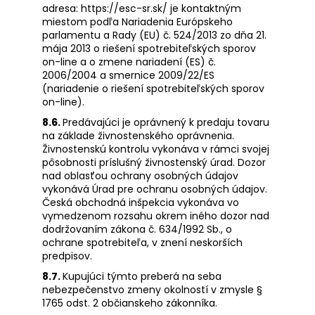
adresa: https://esc-sr.sk/ je kontaktným
miestom podľa Nariadenia Európskeho
parlamentu a Rady (EU) č. 524/2013 zo dňa 21.
mája 2013 o riešení spotrebiteľských sporov
on-line a o zmene nariadení (ES) č.
2006/2004 a smernice 2009/22/ES
(nariadenie o riešení spotrebiteľských sporov
on-line).
8.6.
Predávajúci je oprávnený k predaju tovaru
na základe živnostenského oprávnenia.
Živnostenskú kontrolu vykonáva v rámci svojej
pôsobnosti príslušný živnostenský úrad. Dozor
nad oblasťou ochrany osobných údajov
vykonává Úrad pre ochranu osobných údajov.
Česká obchodná inšpekcia vykonáva vo
vymedzenom rozsahu okrem iného dozor nad
dodržovaním zákona č. 634/1992 Sb., o
ochrane spotrebiteľa, v znení neskorších
predpisov.
8.7.
Kupujúci týmto preberá na seba
nebezpečenstvo zmeny okolností v zmysle §
1765 odst. 2 občianskeho zákonníka.