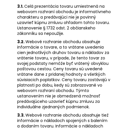
3.1.
Celá prezentácia tovaru umiestnená na
webovom rozhraní obchodu je informatívneho
charakteru a predávajúci nie je povinný
uzavrieť kúpnu zmluvu ohľadom tohto tovaru.
Ustanovenie § 1732 odst. 2 občianskeho
zákonníku sa nepoužije.
3.2.
Webové rozhranie obchodu obsahuje
informácie o tovare, a to vrátane uvedenia
cien jednotlivých druhov tovaru a nákladov za
vrátenie tovaru, v prípade, že tento tovar zo
svojej podstaty nemôže byť vrátený obvyklou
poštovou cestou. Ceny tovaru sú uvedené
vrátane dane z pridanej hodnoty a všetkých
súvisiacich poplatkov. Ceny tovaru zostávajú v
platnosti po dobu, kedy sú zobrazované vo
webovom rozhraní obchodu. Týmto
ustanovením nie je obmedzená možnosť
predávajúceho uzavrieť kúpnu zmluvu za
individuálne zjednaných podmienok.
3.3.
Webové rozhranie obchodu obsahuje tiež
informácie o nákladoch spojených s balením
a dodaním tovaru. Informácie o nákladoch