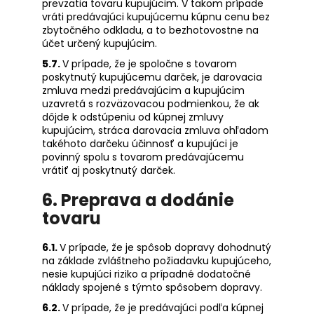
prevzatia tovaru kupujúcim. V takom prípade
vráti predávajúci kupujúcemu kúpnu cenu bez
zbytočného odkladu, a to bezhotovostne na
účet určený kupujúcim.
5.7.
V prípade, že je spoločne s tovarom
poskytnutý kupujúcemu darček, je darovacia
zmluva medzi predávajúcim a kupujúcim
uzavretá s rozväzovacou podmienkou, že ak
dôjde k odstúpeniu od kúpnej zmluvy
kupujúcim, stráca darovacia zmluva ohľadom
takéhoto darčeku účinnosť a kupujúci je
povinný spolu s tovarom predávajúcemu
vrátiť aj poskytnutý darček.
6. Preprava a dodánie
tovaru
6.1.
V prípade, že je spôsob dopravy dohodnutý
na základe zvláštneho požiadavku kupujúceho,
nesie kupujúci riziko a prípadné dodatočné
náklady spojené s týmto spôsobem dopravy.
6.2.
V prípade, že je predávajúci podľa kúpnej