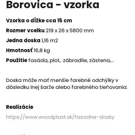
Borovica - vzorka
á
j
Vzorka o dĺžke cca 15 cm
s
ť
Rozmer
vcelku
219 x 26 x 5800 mm
?
Jedna doska
1,16 m2
Hmotnosť
16,8 kg
Použitie
fasáda, plot, zábradlie, zástena,...
HĽADAŤ
Doska môže mať menšie farebné odchýlky v
dôsledku inej šarže alebo farebného tieňovania.
O
d
Realizácie
p
o
https://www.woodplast.sk/fasadne-dosky
r
ú