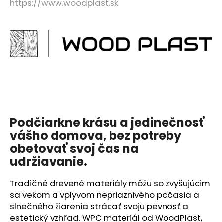
č
https://www.woodplast.sk
a
m
e
LAMELOVA
FASADA
DUB
-
VZORKA
€0,10
Podčiarkne krásu a jedinečnosť
vášho domova
, bez potreby
obetovať svoj čas na
udržiavanie.
Tradičné drevené materiály môžu so zvyšujúcim
sa vekom a vplyvom nepriaznivého počasia a
slnečného žiarenia strácať svoju pevnosť a
estetický vzhľad. WPC materiál od WoodPlast,