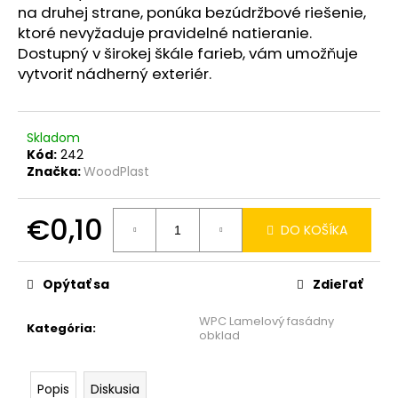
na druhej strane, ponúka bezúdržbové riešenie,
ktoré nevyžaduje pravidelné natieranie.
Dostupný v širokej škále farieb, vám umožňuje
vytvoriť nádherný exteriér.
Skladom
Kód:
242
Značka:
WoodPlast
€0,10
DO KOŠÍKA
Jednotková
cena:
Opýtať sa
Zdieľať
WPC Lamelový fasádny
Kategória
:
obklad
Popis
Diskusia