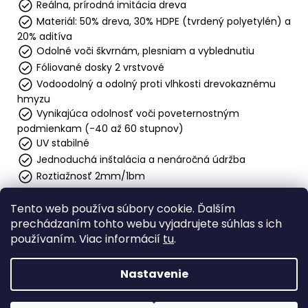
Reálna, prírodná imitácia dreva
Materiál: 50% dreva, 30% HDPE (tvrdený polyetylén) a
20% aditíva
Odolné voči škvrnám, plesniam a vyblednutiu
Fóliované dosky 2 vrstvové
Vodoodolný a odolný proti vlhkosti drevokaznému
hmyzu
Vynikajúca odolnosť voči poveternostným
podmienkam (-40 až 60 stupnov)
UV stabilné
Jednoduchá inštalácia a nenáročná údržba
Roztiažnosť 2mm/1bm
Z
Tento web používa súbory cookie. Ďalším
á
prechádzaním tohto webu vyjadrujete súhlas s ich
Obchodné podmienky
Ochrana osobných údajov
používaním. Viac informácií
tu
.
p
WoodPlast
ä
Nastavenie
t
Vytvoril Shoptet
i
Copyright 2026
WoodPlast eshop
. Všetky práva