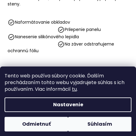
steny.
Naformátovanie obkladov
Prilepenie panelu
Nanesenie silikónového lepidla
Na záver odstraňujeme
ochrannú fóliu
Z
Tento web používa súbory cookie. Ďalším
á
prechádzaním tohto webu vyjadrujete súhlas s ich
Obchodné podmienky
Ochrana osobných údajov
p
WoodPlast
používaním. Viac informácií
tu
.
ä
Nastavenie
t
Vytvoril Shoptet
i
Copyright 2026
WoodPlast eshop
. Všetky práva
e
Odmietnuť
Súhlasím
vyhradené.