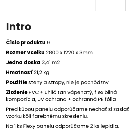
á
j
s
Intro
ť
?
Číslo produktu
9
Rozmer
vcelku
2800 x 1220 x 3mm
Jedna doska
3,41 m2
HĽADAŤ
Hmotnosť
21,2 kg
Použitie
steny a stropy, nie je pochôdzny
Zloženie
PVC +
uhličitan vápenatý, flexibilná
O
kompozícia,
UV ochrana + ochranná PE fólia
d
p
Pred kúpou panelu odporúčame nechať si zaslať
o
vzorku kôli farebnému skresleniu.
r
Na 1 ks Flexy panelu odporúčame 2 ks lepidla.
ú