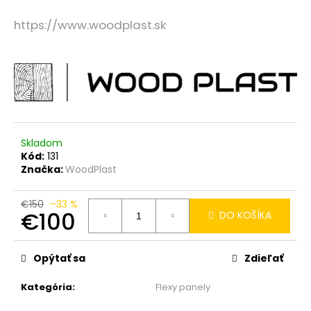
č
a
https://www.woodplast.sk
m
e
LAMELOVA
FASADA
DUB
-
VZORKA
Skladom
€0,10
Kód:
131
Značka:
WoodPlast
€150
–33 %
€100
DO KOŠÍKA
Jednotková
cena:
Opýtať sa
Zdieľať
Kategória
:
Flexy panely