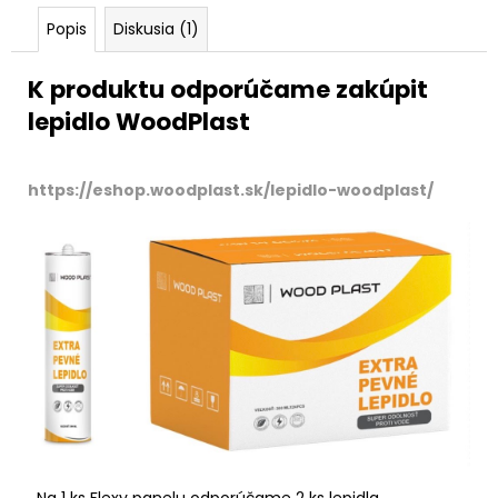
Popis
Diskusia (1)
K produktu odporúčame zakúpit
lepidlo WoodPlast
https://eshop.woodplast.sk/lepidlo-woodplast/
Na 1 ks Flexy panelu odporúčame 2 ks lepidla.