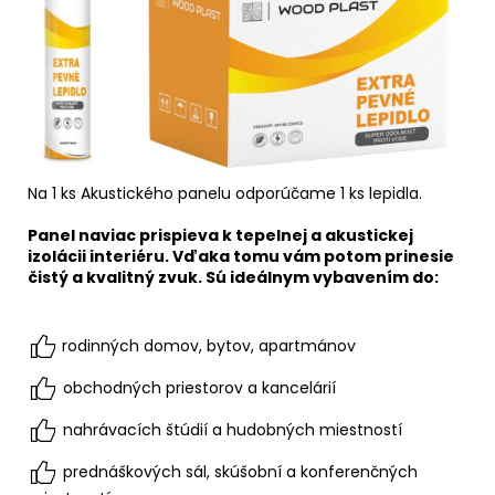
Na 1 ks Akustického panelu odporúčame 1 ks lepidla.
Panel naviac prispieva k tepelnej a akustickej
izolácii interiéru. Vďaka tomu vám potom prinesie
čistý a kvalitný zvuk.
Sú ideálnym vybavením do:
rodinných domov, bytov, apartmánov
obchodných priestorov a kancelárií
nahrávacích štúdií a hudobných miestností
prednáškových sál, skúšobní a konferenčných