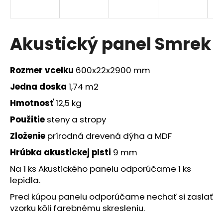
á
j
s
Akustický panel Smrek
ť
?
Rozmer
vcelku
600x22x2900 mm
Jedna doska
1,74 m2
Hmotnosť
12,5 kg
HĽADAŤ
Použitie
steny a stropy
Zloženie
prírodná drevená dýha a MDF
Hrúbka akustickej plsti
9 mm
O
Na 1 ks Akustického panelu odporúčame 1 ks
d
p
lepidla.
o
Pred kúpou panelu odporúčame nechať si zaslať
r
vzorku kôli farebnému skresleniu.
ú