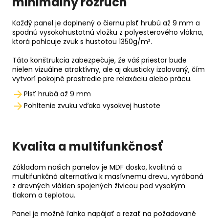
minimálny rozruch
Každý panel je doplnený o čiernu plsť hrubú až 9 mm a
spodnú vysokohustotnú vložku z polyesterového vlákna,
ktorá pohlcuje zvuk s hustotou 1350g/m².
Táto konštrukcia zabezpečuje, že váš priestor bude
nielen vizuálne atraktívny, ale aj akusticky izolovaný, čím
vytvorí pokojné prostredie pre relaxáciu alebo prácu.
Plsť hrubá až 9 mm
Pohltenie zvuku vďaka vysokvej hustote
Kvalita a multifunkčnosť
Základom našich panelov je MDF doska, kvalitná a
multifunkčná alternatíva k masívnemu drevu, vyrábaná
z drevných vlákien spojených živicou pod vysokým
tlakom a teplotou.
Panel je možné ľahko napájať a rezať na požadované