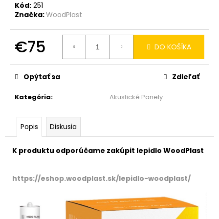
Kód:
251
Značka:
WoodPlast
€75
DO KOŠÍKA
Jednotková
cena:
Opýtať sa
Zdieľať
Kategória
:
Akustické Panely
Popis
Diskusia
K produktu odporúčame zakúpit lepidlo WoodPlast
https://eshop.woodplast.sk/lepidlo-woodplast/