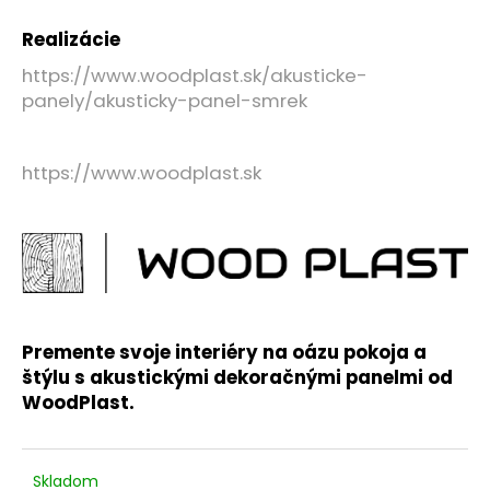
č
a
Realizácie
m
e
https://www.woodplast.sk/akusticke-
panely/akusticky-panel-smrek
LAMELOVA
FASADA
https://www.woodplast.sk
DUB
-
VZORKA
€0,10
Premente svoje interiéry na oázu pokoja a
štýlu
s akustickými dekoračnými panelmi od
WoodPlast.
Skladom