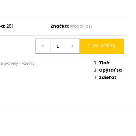
d:
281
Značka:
WoodPlast
DO KOŠÍKA
Tlač
ké panely - vzorky
Opýtať sa
Zdieľať