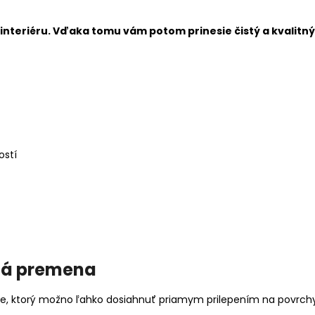
ii interiéru. Vďaka tomu vám potom prinesie čistý a kvalitn
ostí
tá premena
cie, ktorý možno ľahko dosiahnuť priamym prilepením na povrch