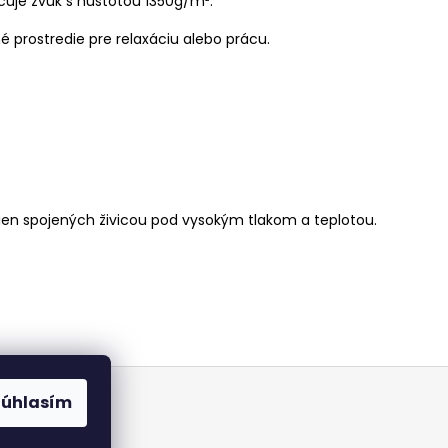
cuje zvuk s hustotou 1350g/m².
né prostredie pre relaxáciu alebo prácu.
ien spojených živicou pod vysokým tlakom a teplotou.
Súhlasím
t