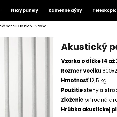
y
Flexy panely
Kamenné dýhy
Teleskopic
ický panel Dub biely - vzorka
Čo potrebujete nájsť?
Akustický p
HĽADAŤ
Vzorka o dĺžke 14 až
Rozmer
vcelku
600x
Odporúčame
Hmotnosť
12,5 kg
Použitie
steny a stro
Zloženie
prírodná dr
Hrúbka akustickej pl