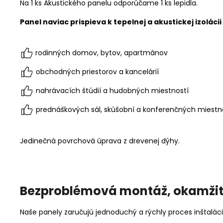
Na 1 ks Akustického panelu odporúčame 1 ks lepidla.
Panel naviac prispieva k tepelnej a akustickej izolác
rodinných domov, bytov, apartmánov
obchodných priestorov a kancelárií
nahrávacích štúdií a hudobných miestností
prednáškových sál, skúšobní a konferenčných miestn
Jedinečná povrchová úprava z drevenej dýhy.
Bezproblémová montáž, okamži
Naše panely zaručujú jednoduchý a rýchly proces inštalá