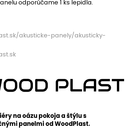
DA BUK - VZORKA
panelu odporúčame 1 ks lepidla.
st.sk/akusticke-panely/akusticky-
st.sk
iéry na oázu pokoja a štýlu
s
čnými panelmi od WoodPlast.