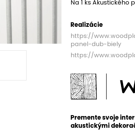
LAMELOVA FASADA DUB - VZORKA
LAMELOVÁ FASÁ
Na 1 ks Akustického 
€0,10
€0,10
Realizácie
https://www.woodpla
panel-dub-biely
https://www.woodpla
Premente svoje inter
akustickými dekora