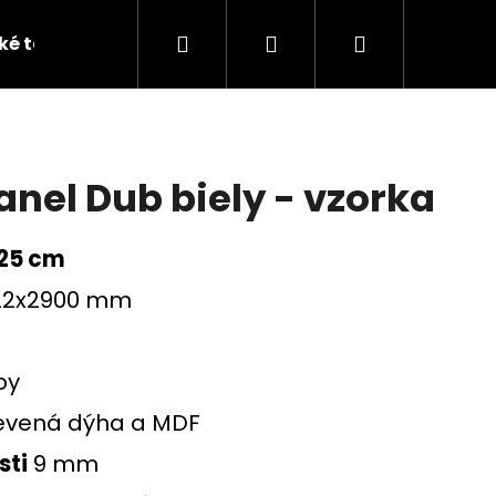
Hľadať
Prihlásenie
Nákupný
ké terče
Vzorky
košík
anel Dub biely - vzorka
 25 cm
22x2900 mm
py
evená dýha a MDF
Nasledujúce
sti
9 mm