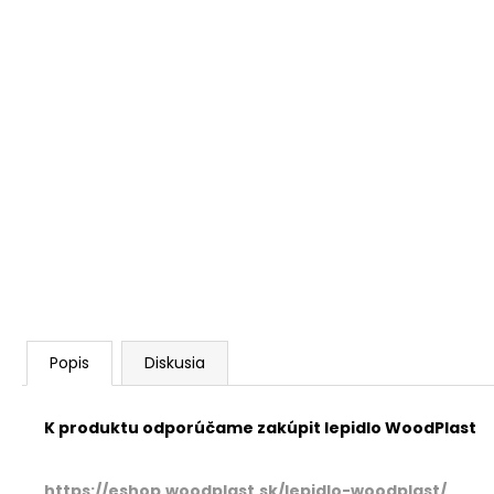
Popis
Diskusia
K produktu odporúčame zakúpit lepidlo WoodPlast
https://eshop.woodplast.sk/lepidlo-woodplast/