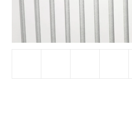
TELESKOPICKÝ TERČ 60-140MM
€2,90