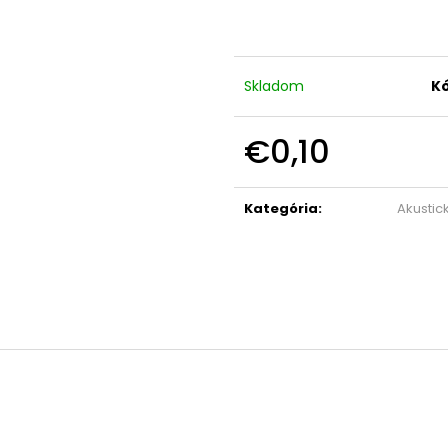
Skladom
Kó
€0,10
Jednotková
cena:
Kategória
:
Akustic