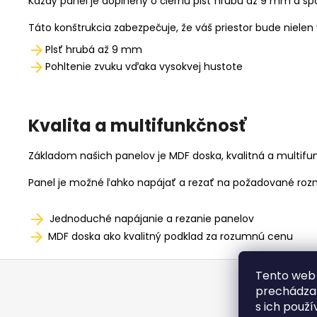
Každý panel je doplnený o čiernu plsť hrubú až 9 mm a sp
Táto konštrukcia zabezpečuje, že váš priestor bude nielen v
Plsť hrubá až 9 mm
Pohltenie zvuku vďaka vysokvej hustote
Kvalita a multifunkčnosť
Základom našich panelov je MDF doska, kvalitná a multif
Panel je možné ľahko napájať a rezať na požadované rozm
Jednoduché napájanie a rezanie panelov
MDF doska ako kvalitný podklad za rozumnú cenu
Z
Tento web 
á
prechádzan
p
s ich použí