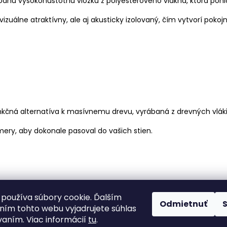
odnú vysokohustotnú vložku z polyesterového vlákna, ktorá pohl
izuálne atraktívny, ale aj akusticky izolovaný, čím vytvorí pokoj
unkčná alternatíva k masívnemu drevu, vyrábaná z drevných vlák
ery, aby dokonale pasoval do vašich stien.
používa súbory cookie. Ďalším
Odmietnuť
Obchodné podmienky
Ochrana osobných údajov
WoodPlas
ím tohto webu vyjadrujete súhlas
vaním. Viac informácií
tu
.